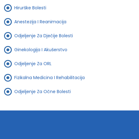
Hirurške Bolesti
Anestezija I Reanimacija
Odjeljenje Za Dječije Bolesti
Ginekologija I Akušerstvo
Odjeljenje Za ORL
Fizikalna Medicina I Rehabilitacija
Odjeljenje Za Očne Bolesti