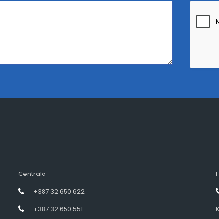
Centrala
F
+387 32 650 622
+387 32 650 551
K