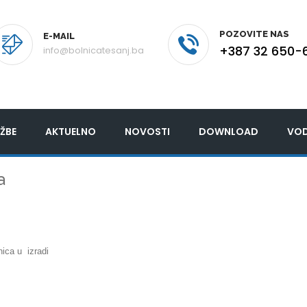
POZOVITE NAS
E-MAIL
+387 32 650-
info@bolnicatesanj.ba
ŽBE
AKTUELNO
NOVOSTI
DOWNLOAD
VOD
a
nica u izradi