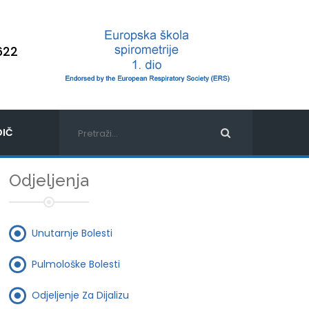
622
IČ
Odjeljenja
Unutarnje Bolesti
Pulmološke Bolesti
Odjeljenje Za Dijalizu