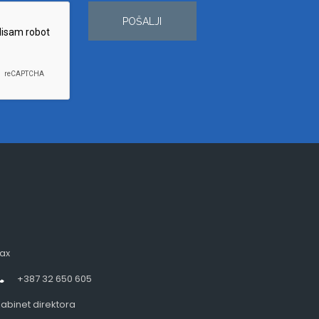
POŠALJI
ax
+387 32 650 605
abinet direktora