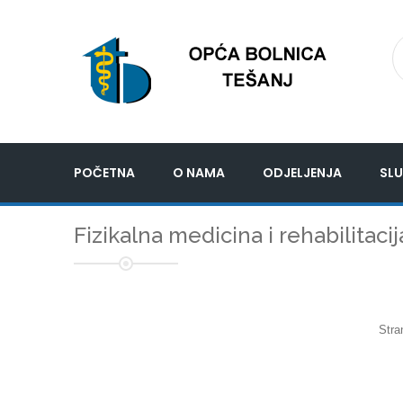
POČETNA
O NAMA
ODJELJENJA
SLU
Fizikalna medicina i rehabilitacij
Stra