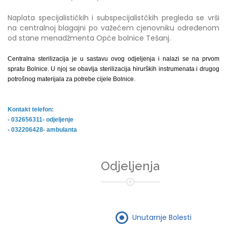
Naplata specijalističkih i subspecijalistčkih pregleda se vrši
na centralnoj blagajni po važećem cjenovniku određenom
od stane menadžmenta Opće bolnice Tešanj.
Centralna sterilizacija je u sastavu ovog odjeljenja i nalazi se na prvom
spratu Bolnice. U njoj se obavlja sterilizacija hirurških instrumenata i drugog
potrošnog materijala za potrebe cijele Bolnice.
Kontakt telefon:
- 032656311- odjeljenje
- 032206428- ambulanta
Odjeljenja
Unutarnje Bolesti