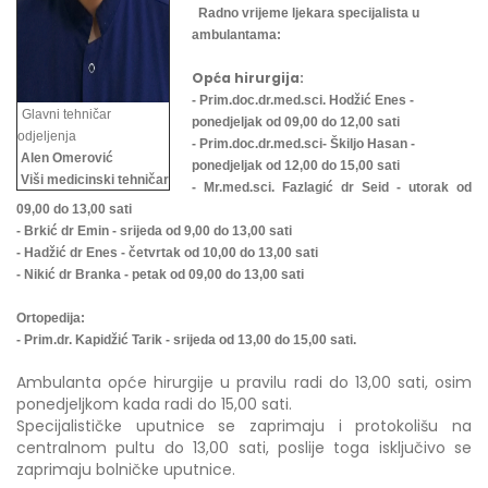
Radno vrijeme ljekara specijalista u
ambulantama:
Opća hirurgija:
- Prim.doc.dr.med.sci. Hodžić Enes -
Glavni tehničar
ponedjeljak od 09,00 do 12,00 sati
odjeljenja
- Prim.doc.dr.med.sci- Škiljo Hasan -
Alen Omerović
ponedjeljak od 12,00 do 15,00 sati
Viši medicinski tehničar
- Mr.med.sci. Fazlagić dr Seid - utorak od
09,00 do 13,00 sati
- Brkić dr Emin - srijeda od 9,00 do 13,00 sati
- Hadžić dr Enes - četvrtak od 10,00 do 13,00 sati
- Nikić dr Branka - petak od 09,00 do 13,00 sati
Ortopedija:
- Prim.dr. Kapidžić Tarik - srijeda od 13,00 do 15,00 sati.
Ambulanta opće hirurgije u pravilu radi do 13,00 sati, osim
ponedjeljkom kada radi do 15,00 sati.
Specijalističke uputnice se zaprimaju i protokolišu na
centralnom pultu do 13,00 sati, poslije toga isključivo se
zaprimaju bolničke uputnice.