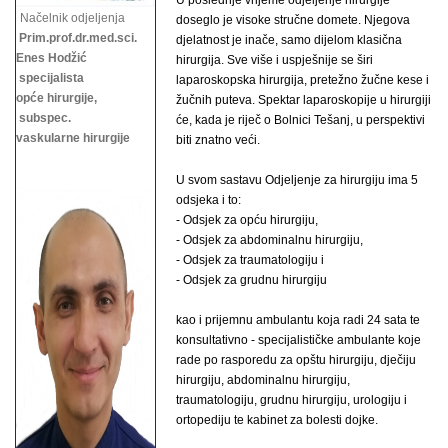
U poslednje vrijeme odjeljenje hirurgije
Načelnik odjeljenja
doseglo je visoke stručne domete. Njegova
Prim.prof.dr.med.sci.
djelatnost je inače, samo dijelom klasična
Enes Hodžić
hirurgija. Sve više i uspješnije se širi
specijalista
laparoskopska hirurgija, pretežno žučne kese i
opće hirurgije,
žučnih puteva. Spektar laparoskopije u hirurgiji
subspec.
će, kada je riječ o Bolnici Tešanj, u perspektivi
vaskularne hirurgije
biti znatno veći.
U svom sastavu Odjeljenje za hirurgiju ima 5
odsjeka i to:
- Odsjek za opću hirurgiju,
- Odsjek za abdominalnu hirurgiju,
- Odsjek za traumatologiju i
- Odsjek za grudnu hirurgiju
kao i prijemnu ambulantu koja radi 24 sata te
konsultativno - specijalističke ambulante koje
rade po rasporedu za opštu hirurgiju, dječiju
hirurgiju, abdominalnu hirurgiju,
traumatologiju, grudnu hirurgiju,
urologiju i
ortopediju te kabinet za bolesti dojke.