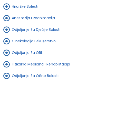
Hirurške Bolesti
Anestezija I Reanimacija
Odjeljenje Za Dječije Bolesti
Ginekologija I Akušerstvo
Odjeljenje Za ORL
Fizikalna Medicina I Rehabilitacija
Odjeljenje Za Očne Bolesti