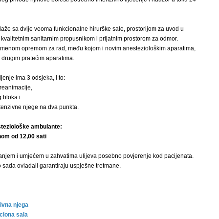
laže sa dvije veoma funkcionalne hirurške sale, prostorijom za uvod u
, kvalitetnim sanitarnim propusnikom i prijatnim prostorom za odmor.
emenom opremom za rad, među kojom i novim anesteziološkim aparatima,
i drugim pratećim aparatima.
enje ima 3 odsjeka, i to:
 reanimacije,
 bloka i
ntenzivne njege na dva punkta.
teziološke ambulante:
om od 12,00 sati
anjem i umjećem u zahvatima ulijeva posebno povjerenje kod pacijenata.
o sada ovladali garantiraju uspješne tretmane.
zivna njega
ciona sala