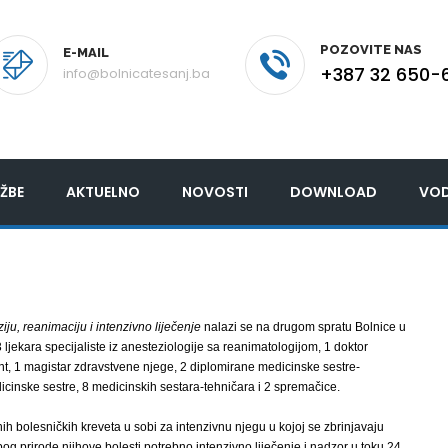
POZOVITE NAS
E-MAIL
+387 32 650-
info@bolnicatesanj.ba
ŽBE
AKTUELNO
NOVOSTI
DOWNLOAD
VOD
iju, reanimaciju i intenzivno liječenje
nalazi se na drugom spratu Bolnice u
ljekara specijaliste iz anesteziologije sa reanimatologijom, 1 doktor
nt, 1 magistar zdravstvene njege, 2 diplomirane medicinske sestre-
icinske sestre, 8 medicinskih sestara-tehničara i 2 spremačice.
h bolesničkih kreveta u sobi za intenzivnu njegu u kojoj se zbrinjavaju
bog prirode njihove bolesti potrebno intenzivno liječenje i nadzor u toku 24