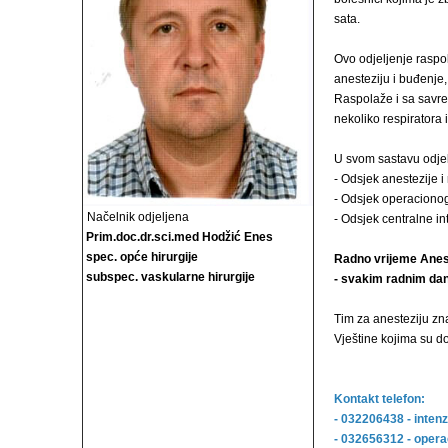
sata.
Ovo odjeljenje raspo
anesteziju i buđenje
Raspolaže i sa savr
nekoliko respiratora 
U svom sastavu odjelj
- Odsjek anestezije i
- Odsjek operacionog
Načelnik odjeljena
- Odsjek centralne i
Prim.doc.dr.sci.med Hodžić Enes
spec. opće hirurgije
Radno vrijeme Anes
subspec. vaskularne hirurgije
- svakim radnim dan
Tim za anesteziju zn
Vještine kojima su d
Kontakt telefon:
- 032206438 - inten
- 032656312 - opera