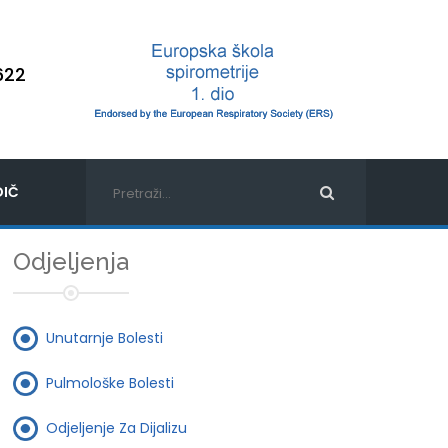
622
IČ
Odjeljenja
Unutarnje Bolesti
Pulmološke Bolesti
Odjeljenje Za Dijalizu