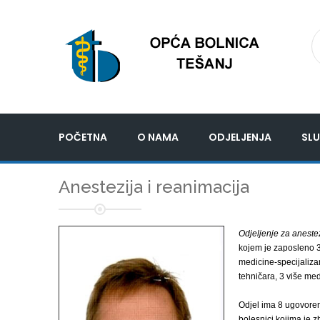
POČETNA
O NAMA
ODJELJENJA
SLU
Anestezija i reanimacija
Odjeljenje za anestez
kojem je zaposleno 3 
medicine-specijaliza
tehničara, 3 više med
Odjel ima 8 ugovoreni
bolesnici kojima je z