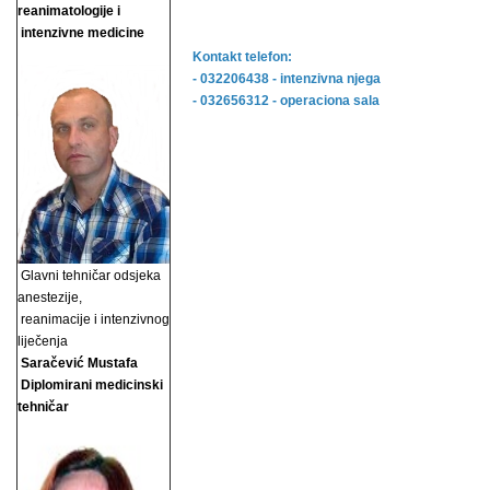
reanimatologije i
intenzivne medicine
Kontakt telefon:
- 032206438 - intenzivna njega
- 032656312 - operaciona sala
Glavni tehničar odsjeka
anestezije,
reanimacije i
intenzivnog
liječenja
Saračević Mustafa
Diplomirani medicinski
tehničar