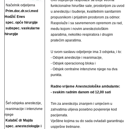
Ovo odjeljenje raspolaže sa dvije veoma
Načelnik odjeljena
funkcionalne hirurške sale, prostorijom za uvod
Prim.doc.dr.sci.med
u anesteziju i buđenje, kvalitetnim sanitarnim
Hodžić Enes
propusnikom i prijatnim prostorom za odmor.
spec. opće hirurgije
Raspolaže i sa savremenom opremom za rad,
subspec. vaskularne
među kojom i novim anesteziološkim
hirurgije
aparatima, nekoliko respiratora i drugim
pratećim aparatima.
U svom sastavu odjeljenje ima 3 odsjeka, i to:
- Odsjek anestezije i reanimacije,
- Odsjek operacionog bloka i
- Odsjek centralne intenzivne njege na dva
punkta.
Radno vrijeme Anesteziološke ambulante:
- svakim radnim danom od 12,00 sati
Šef odsjeka anestezije,
Tim za anesteziju znanjem i umjećem u
reanimacije i intenzivne
zahvatima ulijeva posebno povjerenje kod
njege
pacijenata.
Kalabić dr Majda
Vještine kojima su do sada ovladali garantiraju
spec. anesteziologije i
uspješne tretmane.