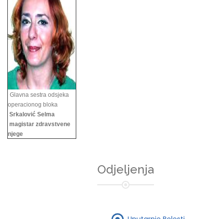
Glavna sestra odsjeka
operacionog bloka
Srkalović Selma
magistar zdravstvene
njege
Odjeljenja
Unutarnje Bolesti