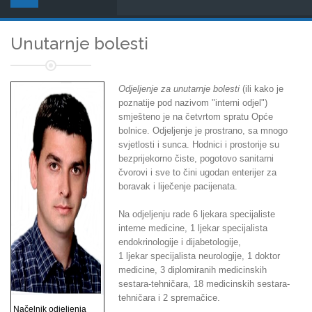
Unutarnje bolesti
Odjeljenje za unutarnje bolesti
(ili kako je
poznatije pod nazivom "interni odjel")
smješteno je na četvrtom spratu Opće
bolnice. Odjeljenje je prostrano, sa mnogo
svjetlosti i sunca. Hodnici i prostorije su
bezprijekorno čiste, pogotovo sanitarni
čvorovi i sve to čini ugodan enterijer za
boravak i liječenje pacijenata.
Na odjeljenju rade 6 ljekara specijaliste
interne medicine, 1 ljekar specijalista
endokrinologije i dijabetologije,
1 ljekar specijalista neurologije, 1 doktor
medicine, 3 diplomiranih medicinskih
sestara-tehničara, 18 medicinskih sestara-
tehničara i 2 spremačice.
Načelnik odjeljenja