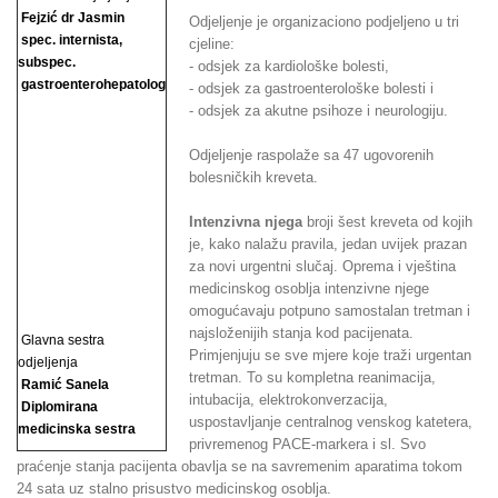
Fejzić dr Jasmin
Odjeljenje je organizaciono podjeljeno u tri
spec. internista,
cjeline:
subspec.
- odsjek za kardiološke bolesti,
gastroenterohepatolog
- odsjek za gastroenterološke bolesti i
- odsjek za akutne psihoze i neurologiju.
Odjeljenje raspolaže sa 47 ugovorenih
bolesničkih kreveta.
Intenzivna njega
broji šest kreveta od kojih
je, kako nalažu pravila, jedan uvijek prazan
za novi urgentni slučaj. Oprema i vještina
medicinskog osoblja intenzivne njege
omogućavaju potpuno samostalan tretman i
najsloženijih stanja kod pacijenata.
Glavna sestra
Primjenjuju se sve mjere koje traži urgentan
odjeljenja
tretman. To su kompletna reanimacija,
Ramić Sanela
intubacija, elektrokonverzacija,
Diplomirana
uspostavljanje centralnog venskog katetera,
medicinska sestra
privremenog PACE-markera i sl. Svo
praćenje stanja pacijenta obavlja se na savremenim aparatima tokom
24 sata uz stalno prisustvo medicinskog osoblja.