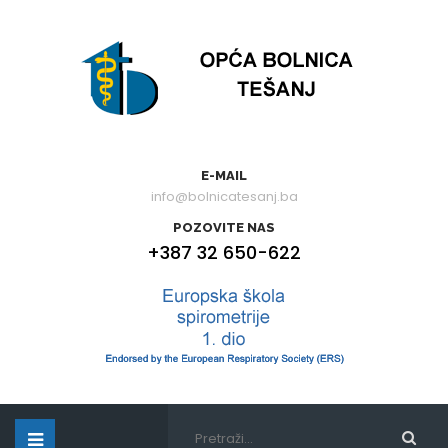
E-MAIL
info@bolnicatesanj.ba
POZOVITE NAS
+387 32 650-622