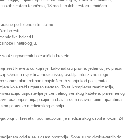
cinskih sestara-tehničara, 18 medicinskih sestara-tehničara
zaciono podjeljeno u tri cjeline:
ške bolesti,
terološke bolesti i
sihoze i neurologiju.
e sa 47 ugovorenih bolesničkih kreveta.
oji šest kreveta od kojih je, kako nalažu pravila, jedan uvijek prazan
učaj. Oprema i vještina medicinskog osoblja intenzivne njege
 samostalan tretman i najsloženijih stanja kod pacijenata.
mjere koje traži urgentan tretman. To su kompletna reanimacija,
konverzacija, uspostavljanje centralnog venskog katetera, privremenog
 Svo praćenje stanja pacijenta obavlja se na savremenim aparatima
alno prisustvo medicinskog osoblja.
ega
broji tri kreveta i pod nadzorom je medicinskog osoblja tokom 24
pacijenata odvija se u osam prostorija. Sobe su od dvokrevetnih do