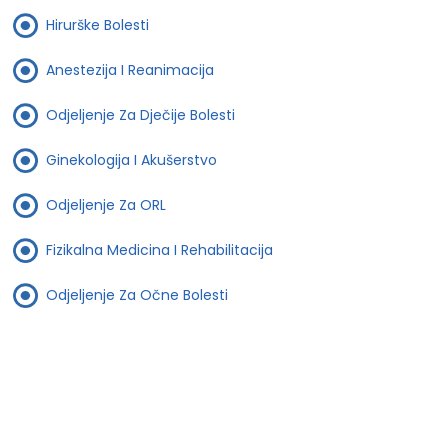
Hirurške Bolesti
Anestezija I Reanimacija
Odjeljenje Za Dječije Bolesti
Ginekologija I Akušerstvo
Odjeljenje Za ORL
Fizikalna Medicina I Rehabilitacija
Odjeljenje Za Očne Bolesti