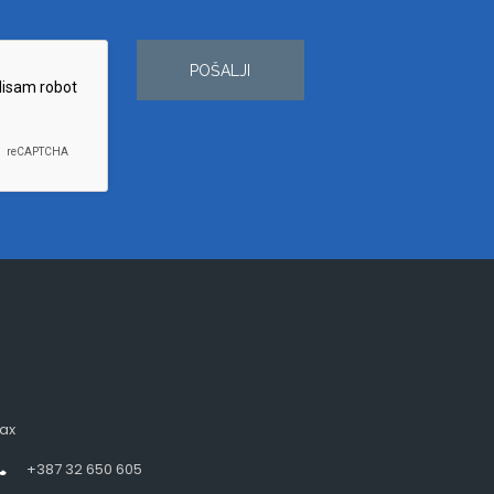
POŠALJI
ax
+387 32 650 605