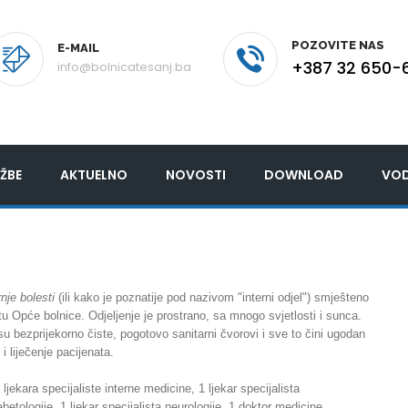
POZOVITE NAS
E-MAIL
+387 32 650-
info@bolnicatesanj.ba
ŽBE
AKTUELNO
NOVOSTI
DOWNLOAD
VOD
nje bolesti
(ili kako je poznatije pod nazivom "interni odjel") smješteno
tu Opće bolnice. Odjeljenje je prostrano, sa mnogo svjetlosti i sunca.
 su bezprijekorno čiste, pogotovo sanitarni čvorovi i sve to čini ugodan
 i liječenje pacijenata.
 ljekara specijaliste interne medicine, 1 ljekar specijalista
abetologije, 1 ljekar specijalista neurologije, 1 doktor medicine,