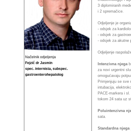
3 diplomiranih medi
i 2 spremačice.
Odjeljenje je organi
- odsjek za kardiolo
- odsjek za gastroen
- odsjek za akutne p
Odjeljenje raspolaž
Načelnik odjeljenja
Fejzić dr Jasmin
Intenzivna njega
br
spec. internista, subspec.
za novi urgentni sl
gastroenterohepatolog
omogućavaju potpuno
Primjenjuju se sve 
intubacija, elektro
PACE-markera i sl.
tokom 24 sata uz st
Poluintenzivna nj
sata.
Standardna njega