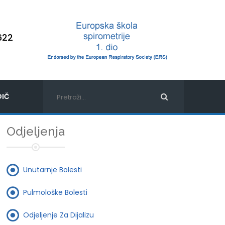
622
IČ
Odjeljenja
Unutarnje Bolesti
Pulmološke Bolesti
Odjeljenje Za Dijalizu