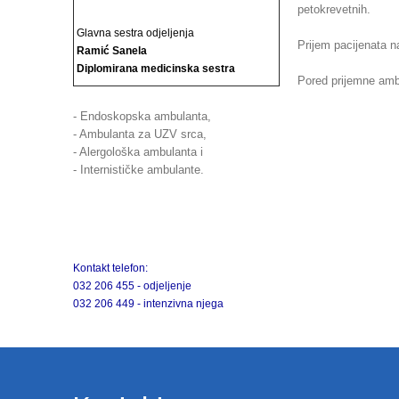
petokrevetnih.
Glavna sestra odjeljenja
Prijem pacijenata n
Ramić Sanela
Diplomirana medicinska sestra
Pored prijemne ambu
- Endoskopska ambulanta,
- Ambulanta za UZV srca,
- Alergološka ambulanta i
- Internističke ambulante.
Kontakt telefon:
032 206 455 - odjeljenje
032 206 449 - intenzivna njega