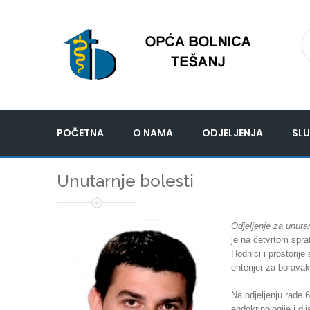
POČETNA
O NAMA
ODJELJENJA
SLU
Unutarnje bolesti
Odjeljenje za unutar
je na četvrtom spra
Hodnici i prostorije
enterijer za boravak
Na odjeljenju rade 6
endokrinologije i dij