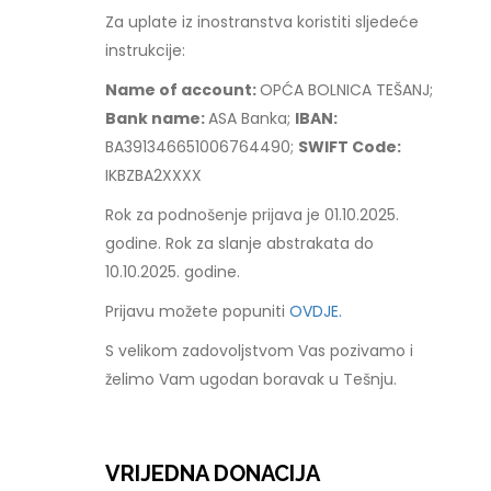
Za uplate iz inostranstva koristiti sljedeće
instrukcije:
Name of account:
OPĆA BOLNICA TEŠANJ;
Bank name:
ASA Banka;
IBAN:
BA391346651006764490;
SWIFT Code:
IKBZBA2XXXX
Rok za podnošenje prijava je 01.10.2025.
godine. Rok za slanje abstrakata do
10.10.2025. godine.
Prijavu možete popuniti
OVDJE.
S velikom zadovoljstvom Vas pozivamo i
želimo Vam ugodan boravak u Tešnju.
VRIJEDNA DONACIJA