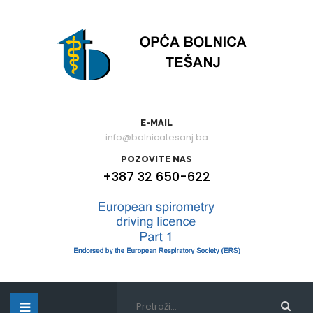
E-MAIL
info@bolnicatesanj.ba
POZOVITE NAS
+387 32 650-622