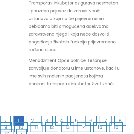
Transportni inkubator osigurava nesmetan
i pouzdan prijevoz do zdravstvenih
ustanova u kojima će prijevremenim
bebicama biti omogućena adekvatna
zdravstvena njega i koja neće dozvoliti
pogoršanje životnih funkcija prijevremeno
rođene djece.
Menadžment Opće bolnice Tešanj se
zahvaljuje donatoru u ime ustanove, kao i u
ime svih malenih pacijenata kojima
donirani transportni inkubator život znači.
1
2
3
4
5
6
7
8
9
10
11
12
13
14
15
16
17