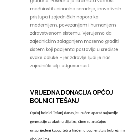
građane. Posebno je istaknuta važnost
međuinstitucionalne saradnje, inovativnih
pristupa i zajedničkih napora ka
modernijem, povezanijem i humanijem
zdravstvenom sistemu. Vjerujemo da
zajedničkim zalaganjem možemo graditi
sistem koji pacijenta postavlja u središte
svake odluke – jer zdravlje ljudi je naš
zajednički cilj i odgovornost.
VRIJEDNA DONACIJA OPĆOJ
BOLNICI TEŠANJ
Općoj bolnici Tešanj danas je uručen aparat najnovije
generacije za akutnu dijalizu, čime su značajno
unaprijeđeni kapaciteti u liječenju pacijenata s bubrežnim
oboljenjima.