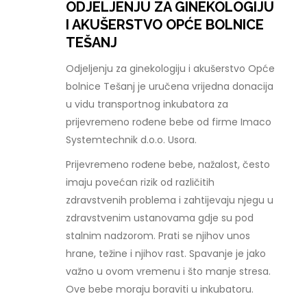
ODJELJENJU ZA GINEKOLOGIJU
I AKUŠERSTVO OPĆE BOLNICE
TEŠANJ
Odjeljenju za ginekologiju i akušerstvo Opće
bolnice Tešanj je uručena vrijedna donacija
u vidu transportnog inkubatora za
prijevremeno rođene bebe od firme Imaco
Systemtechnik d.o.o. Usora.
Prijevremeno rođene bebe, nažalost, često
imaju povećan rizik od različitih
zdravstvenih problema i zahtijevaju njegu u
zdravstvenim ustanovama gdje su pod
stalnim nadzorom. Prati se njihov unos
hrane, težine i njihov rast. Spavanje je jako
važno u ovom vremenu i što manje stresa.
Ove bebe moraju boraviti u inkubatoru.