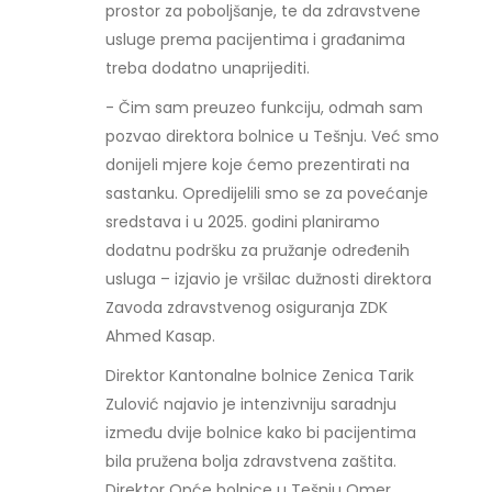
prostor za poboljšanje, te da zdravstvene
usluge prema pacijentima i građanima
treba dodatno unaprijediti.
- Čim sam preuzeo funkciju, odmah sam
pozvao direktora bolnice u Tešnju. Već smo
donijeli mjere koje ćemo prezentirati na
sastanku. Opredijelili smo se za povećanje
sredstava i u 2025. godini planiramo
dodatnu podršku za pružanje određenih
usluga – izjavio je vršilac dužnosti direktora
Zavoda zdravstvenog osiguranja ZDK
Ahmed Kasap.
Direktor Kantonalne bolnice Zenica Tarik
Zulović najavio je intenzivniju saradnju
između dvije bolnice kako bi pacijentima
bila pružena bolja zdravstvena zaštita.
Direktor Opće bolnice u Tešnju Omer