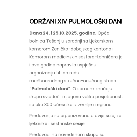
ODRŽANI XIV PULMOLOŠKI DANI
Dana 24. i 25.10.2025. godine
, Opća
bolnica Tešanj u saradnji sa Ljekarskom
komorom Zeničko-dobojskog kantona i
Komorom medicinskih sestara-tehničara je
i ove godine napravila uspješnu
organizaciju 14. po redu
međunarodnog stručno-naučnog skupa
"Pulmološki dani"
. O samom značaju
skupa svjedoči i njegova velika posjećenost,
sa oko 300 učesnika iz zemlje i regiona.
Predavanja su organizovana u dvije sale, za
ljekarske i sestrinske sesije.
Predavači na navedenom skupu su