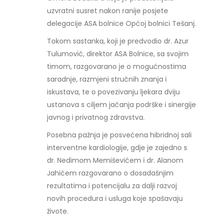
uzvratni susret nakon ranije posjete
delegacije ASA bolnice Općoj bolnici Tešanj.
Tokom sastanka, koji je predvodio dr. Azur
Tulumović, direktor ASA Bolnice, sa svojim
timom, razgovarano je o mogućnostima
saradnje, razmjeni stručnih znanja i
iskustava, te o povezivanju ljekara dviju
ustanova s ciljem jačanja podrške i sinergije
javnog i privatnog zdravstva.
Posebna pažnja je posvećena hibridnoj sali
interventne kardiologije, gdje je zajedno s
dr. Nedimom Memiševićem i dr. Alanom
Jahićem razgovarano o dosadašnjim
rezultatima i potencijalu za dalji razvoj
novih procedura i usluga koje spašavaju
živote.