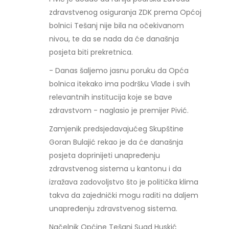
zdravstvenog osiguranja ZDK prema Općoj
bolnici Tešanj nije bila na očekivanom
nivou, te da se nada da će današnja
posjeta biti prekretnica.
- Danas šaljemo jasnu poruku da Opća
bolnica itekako ima podršku Vlade i svih
relevantnih institucija koje se bave
zdravstvom - naglasio je premijer Pivić.
Zamjenik predsjedavajućeg Skupštine
Goran Bulajić rekao je da će današnja
posjeta doprinijeti unapređenju
zdravstvenog sistema u kantonu i da
izražava zadovoljstvo što je politička klima
takva da zajednički mogu raditi na daljem
unapređenju zdravstvenog sistema.
Načelnik Općine Tešanj Suad Huskić