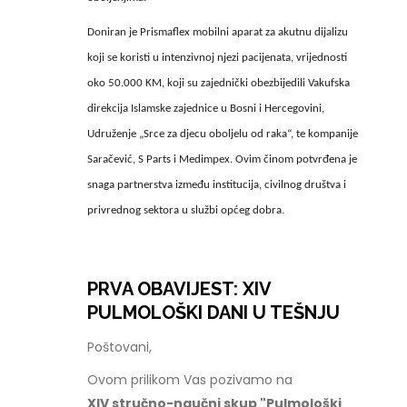
Doniran je Prismaflex mobilni aparat za akutnu dijalizu
koji se koristi u intenzivnoj njezi pacijenata, vrijednosti
oko 50.000 KM, koji su zajednički obezbijedili Vakufska
direkcija Islamske zajednice u Bosni i Hercegovini,
Udruženje „Srce za djecu oboljelu od raka“, te kompanije
Saračević, S Parts i Medimpex. Ovim činom potvrđena je
snaga partnerstva između institucija, civilnog društva i
privrednog sektora u službi općeg dobra.
PRVA OBAVIJEST: XIV
PULMOLOŠKI DANI U TEŠNJU
Poštovani,
Ovom prilikom Vas pozivamo na
XIV stručno-naučni skup "Pulmološki