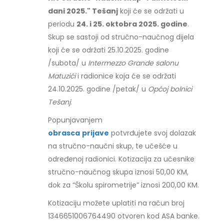
dani 2025." Tešanj
koji će se održati u
periodu
24. i 25. oktobra 2025. godine
.
Skup se sastoji od stručno-naučnog dijela
koji će se održati 25.10.2025. godine
/subota/ u
Intermezzo Grande salonu
Matuzići
i radionice koja će se održati
24.10.2025. godine /petak/ u
Općoj bolnici
Tešanj
.
Popunjavanjem
obrasca
prijave
potvrđujete svoj dolazak
na stručno-naučni skup, te učešće u
određenoj radionici. Kotizacija za učesnike
stručno-naučnog skupa iznosi 50,00 KM,
dok za “Školu spirometrije” iznosi 200,00 KM.
Kotizaciju možete uplatiti na račun broj
1346651006764490 otvoren kod ASA banke.