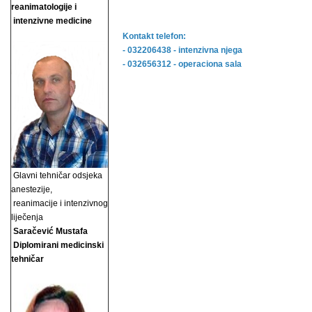
reanimatologije i
intenzivne medicine
Kontakt telefon:
- 032206438 - intenzivna njega
- 032656312 - operaciona sala
Glavni tehničar odsjeka
anestezije,
reanimacije i
intenzivnog
liječenja
Saračević Mustafa
Diplomirani medicinski
tehničar