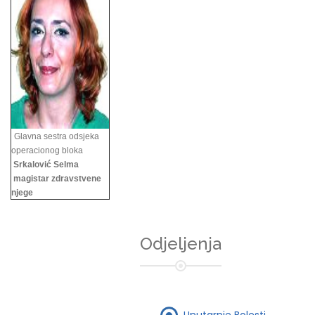
Glavna sestra odsjeka
operacionog bloka
Srkalović Selma
magistar zdravstvene
njege
Odjeljenja
Unutarnje Bolesti