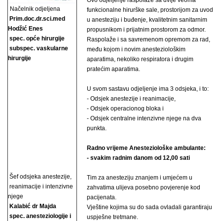
Ovo odjeljenje raspolaže sa dvije veoma
Načelnik odjeljena
funkcionalne hirurške sale, prostorijom za uvod
Prim.doc.dr.sci.med
u anesteziju i buđenje, kvalitetnim sanitarnim
Hodžić Enes
propusnikom i prijatnim prostorom za odmor.
spec. opće hirurgije
Raspolaže i sa savremenom opremom za rad,
subspec. vaskularne
među kojom i novim anesteziološkim
hirurgije
aparatima, nekoliko respiratora i drugim
pratećim aparatima.
U svom sastavu odjeljenje ima 3 odsjeka, i to:
- Odsjek anestezije i reanimacije,
- Odsjek operacionog bloka i
- Odsjek centralne intenzivne njege na dva
punkta.
Radno vrijeme Anesteziološke ambulante:
- svakim radnim danom od 12,00 sati
Šef odsjeka anestezije,
Tim za anesteziju znanjem i umjećem u
reanimacije i intenzivne
zahvatima ulijeva posebno povjerenje kod
njege
pacijenata.
Kalabić dr Majda
Vještine kojima su do sada ovladali garantiraju
spec. anesteziologije i
uspješne tretmane.